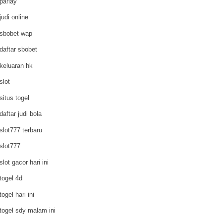
parlay
judi online
sbobet wap
daftar sbobet
keluaran hk
slot
situs togel
daftar judi bola
slot777 terbaru
slot777
slot gacor hari ini
togel 4d
togel hari ini
togel sdy malam ini