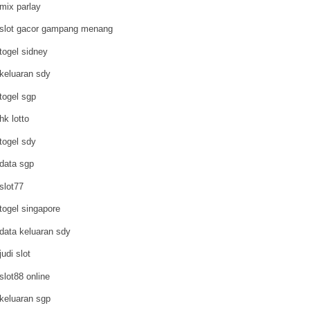
mix parlay
slot gacor gampang menang
togel sidney
keluaran sdy
togel sgp
hk lotto
togel sdy
data sgp
slot77
togel singapore
data keluaran sdy
judi slot
slot88 online
keluaran sgp