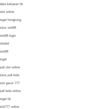
data keluaran hk
slot online
togel hongkong
situs slot88
slot88 login
sbobet
slot88
togel
judi slot online
situs judi bola
slot gacor 777
judi bola online
togel hk
slot777 online