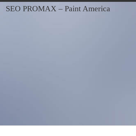
SEO PROMAX – Paint America
Primary