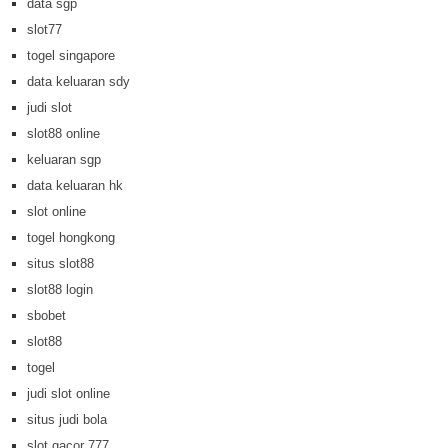
data sgp
slot77
togel singapore
data keluaran sdy
judi slot
slot88 online
keluaran sgp
data keluaran hk
slot online
togel hongkong
situs slot88
slot88 login
sbobet
slot88
togel
judi slot online
situs judi bola
slot gacor 777