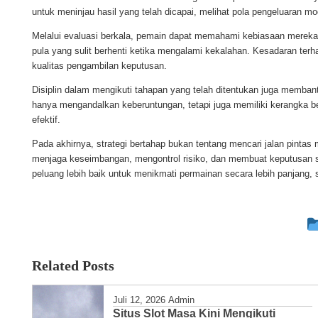
untuk meninjau hasil yang telah dicapai, melihat pola pengeluaran mo
Melalui evaluasi berkala, pemain dapat memahami kebiasaan mereka 
pula yang sulit berhenti ketika mengalami kekalahan. Kesadaran terh
kualitas pengambilan keputusan.
Disiplin dalam mengikuti tahapan yang telah ditentukan juga memban
hanya mengandalkan keberuntungan, tetapi juga memiliki kerangka b
efektif.
Pada akhirnya, strategi bertahap bukan tentang mencari jalan pinta
menjaga keseimbangan, mengontrol risiko, dan membuat keputusan s
peluang lebih baik untuk menikmati permainan secara lebih panjang, st
Related Posts
Juli 12, 2026
Admin
Situs Slot Masa Kini Mengikuti