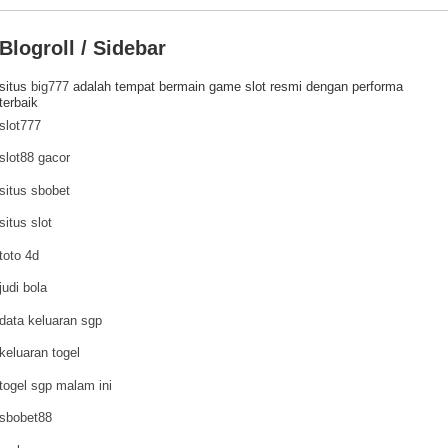
Blogroll / Sidebar
situs
big777
adalah tempat bermain game slot resmi dengan performa
terbaik
slot777
slot88 gacor
situs sbobet
situs slot
toto 4d
judi bola
data keluaran sgp
keluaran togel
togel sgp malam ini
sbobet88