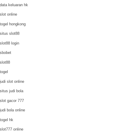
data keluaran hk
slot online
togel hongkong
situs slot88
slot88 login
sbobet
slot88
togel
judi slot online
situs judi bola
slot gacor 777
judi bola online
togel hk
slot777 online