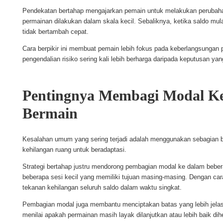
Pendekatan bertahap mengajarkan pemain untuk melakukan perubaha
permainan dilakukan dalam skala kecil. Sebaliknya, ketika saldo mul
tidak bertambah cepat.
Cara berpikir ini membuat pemain lebih fokus pada keberlangsungan 
pengendalian risiko sering kali lebih berharga daripada keputusan yang
Pentingnya Membagi Modal K
Bermain
Kesalahan umum yang sering terjadi adalah menggunakan sebagian be
kehilangan ruang untuk beradaptasi.
Strategi bertahap justru mendorong pembagian modal ke dalam beber
beberapa sesi kecil yang memiliki tujuan masing-masing. Dengan ca
tekanan kehilangan seluruh saldo dalam waktu singkat.
Pembagian modal juga membantu menciptakan batas yang lebih jelas.
menilai apakah permainan masih layak dilanjutkan atau lebih baik di