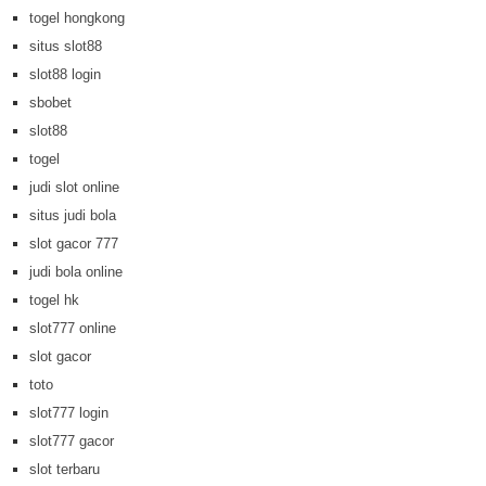
togel hongkong
situs slot88
slot88 login
sbobet
slot88
togel
judi slot online
situs judi bola
slot gacor 777
judi bola online
togel hk
slot777 online
slot gacor
toto
slot777 login
slot777 gacor
slot terbaru