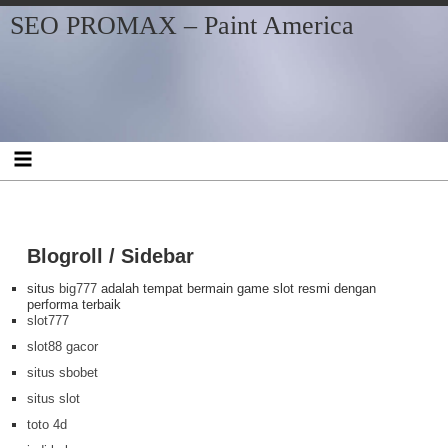
Skip
Skip
Skip
Skip
SEO PROMAX – Paint America
to
to
to
to
content
BLOCK-
BLOCK-
BLOCK-
7
8
9
Blogroll / Sidebar
situs
big777
adalah tempat bermain game slot resmi dengan
performa terbaik
slot777
slot88 gacor
situs sbobet
situs slot
toto 4d